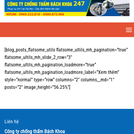
Chuyển
đến
nội
dung
[blog_posts_flatsome_utils flatsome_ultils_mh_pagination=”true”
flatsome_ultils_mh_slide_2_row=”3″
flatsome_ultils_mh_pagination_loadmore=”true”
flatsome_ultils_mh_pagination_loadmore_label=”Xem thêm”
style=”normal” type=”row” columns=”2″ columns__md=”1″
posts=”2″ image_height=”56.25%”]
Liên hệ
Công ty chống thấm Bách Khoa